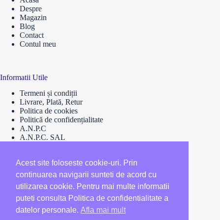
Despre
Magazin
Blog
Contact
Contul meu
Informatii Utile
Termeni și condiții
Livrare, Plată, Retur
Politica de cookies
Politică de confidențialitate
A.N.P.C
A.N.P.C. SAL
Soluționarea Online a Litigiilor
Retragere din contract
Acest site foloseste cookie-uri. Prin
continuarea navigarii sunteti de acord cu
utilizarea cookie. Pentru mai multe informatii
puteti consulta Politica de confidentialitate a
datelor personale.
Afla mai mult