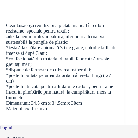
Geantă/sacoșă reutilizabila pictată manual în culori
rezistente, speciale pentru textil ;
-ideală pentru utilizare zilnică, oferind o alternativă
sustenabilă la pungile de plastic;
*testată la spălare automată 30 de grade, culorile la fel de
intense si după 3 ani;
*confecționată din material durabil, fabricat să reziste la
greutăți mari;
*dispune de fermoar de culoarea mânerului;
*poate fi purtată pe umăr datorită mânerelor lungi ( 27
cm)
*poate fi utilizată pentru a fi dăruite cadou , pentru a ne
însoți în plimbările prin natură, la cumpărături, mers la
birou etc.
Dimensiuni: 34,5 cm x 34,5cm x 38cm
Material textil: canva
Pagini
Acasa