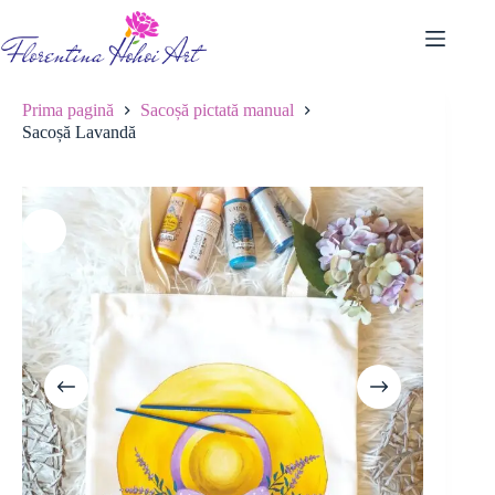
Sari
la
conținut
Prima pagină
Sacoșă pictată manual
Sacoșă Lavandă