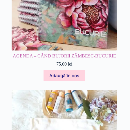
AGENDA – CÂND BUJORII ZÂMBESC-BUCURIE
75,00
lei
Adaugă în coș