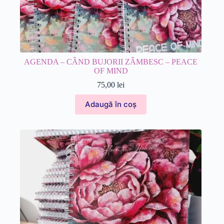
AGENDA – CÂND BUJORII ZÂMBESC – PEACE
OF MIND
75,00
lei
Adaugă în coș