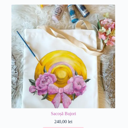
Sacoșă Bujori
240,00
lei