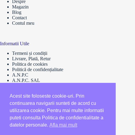
Despre
Magazin
Blog
Contact
Contul meu
Informatii Utile
Termeni și condiții
Livrare, Plată, Retur
Politica de cookies
Politică de confidențialitate
A.N.P.C
A.N.P.C. SAL
Soluționarea Online a Litigiilor
Retragere din contract
Acest site foloseste cookie-uri. Prin
continuarea navigarii sunteti de acord cu
utilizarea cookie. Pentru mai multe informatii
puteti consulta Politica de confidentialitate a
datelor personale.
Afla mai mult