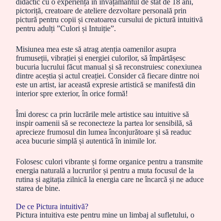
didactic cu o experiență în învățământul de stat de 18 ani,
pictoriță, creatoare de ateliere dezvoltare personală prin
pictură pentru copii și creatoarea cursului de pictură intuitivă
pentru adulți ”Culori și Intuiție”.
Misiunea mea este să atrag atenția oamenilor asupra
frumuseții, vibrației și energiei culorilor, să împărtășesc
bucuria lucrului făcut manual și să reconstruiesc conexiunea
dintre aceștia și actul creației. Consider că fiecare dintre noi
este un artist, iar această expresie artistică se manifestă din
interior spre exterior, în orice formă!
Îmi doresc ca prin lucrările mele artistice sau intuitive să
inspir oamenii să se reconecteze la partea lor sensibilă, să
aprecieze frumosul din lumea înconjurătoare și să readuc
acea bucurie simplă și autentică în inimile lor.
Folosesc culori vibrante și forme organice pentru a transmite
energia naturală a lucrurilor și pentru a muta focusul de la
rutina și agitația zilnică la energia care ne încarcă și ne aduce
starea de bine.
De ce Pictura intuitivă?
Pictura intuitiva este pentru mine un limbaj al sufletului, o