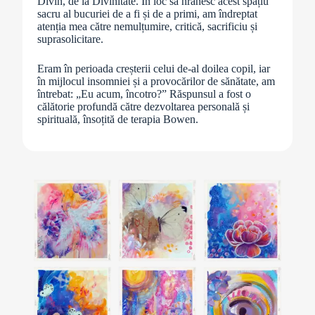
Divin, de la Divinitate. În loc să hrănesc acest spațiu
sacru al bucuriei de a fi și de a primi, am îndreptat
atenția mea către nemulțumire, critică, sacrificiu și
suprasolicitare.
Eram în perioada creșterii celui de-al doilea copil, iar
în mijlocul insomniei și a provocărilor de sănătate, am
întrebat: „Eu acum, încotro?” Răspunsul a fost o
călătorie profundă către dezvoltarea personală și
spirituală, însoțită de terapia Bowen.