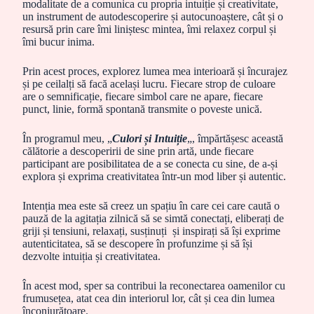
modalitate de a comunica cu propria intuiție și creativitate,
un instrument de autodescoperire și autocunoaștere, cât și o
resursă prin care îmi liniștesc mintea, îmi relaxez corpul și
îmi bucur inima.
Prin acest proces, explorez lumea mea interioară și încurajez
și pe ceilalți să facă același lucru. Fiecare strop de culoare
are o semnificație, fiecare simbol care ne apare, fiecare
punct, linie, formă spontană transmite o poveste unică.
În programul meu, „
Culori și Intuiție
„, împărtășesc această
călătorie a descoperirii de sine prin artă, unde fiecare
participant are posibilitatea de a se conecta cu sine, de a-și
explora și exprima creativitatea într-un mod liber și autentic.
Intenția mea este să creez un spațiu în care cei care caută o
pauză de la agitația zilnică să se simtă conectați, eliberați de
griji și tensiuni, relaxați, susținuți și inspirați să își exprime
autenticitatea, să se descopere în profunzime și să își
dezvolte intuiția și creativitatea.
În acest mod, sper sa contribui la reconectarea oamenilor cu
frumusețea, atat cea din interiorul lor, cât și cea din lumea
înconjurătoare.