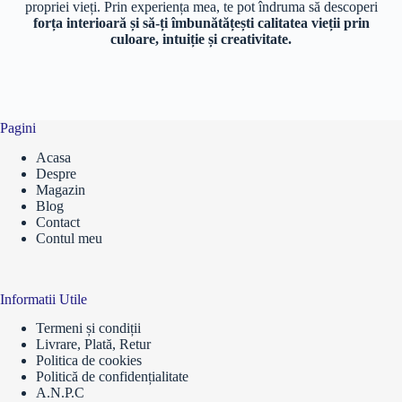
propriei vieți. Prin experiența mea, te pot îndruma să descoperi
forța interioară și să-ți îmbunătățești calitatea vieții prin
culoare, intuiție și creativitate.
Pagini
Acasa
Despre
Magazin
Blog
Contact
Contul meu
Informatii Utile
Termeni și condiții
Livrare, Plată, Retur
Politica de cookies
Politică de confidențialitate
A.N.P.C