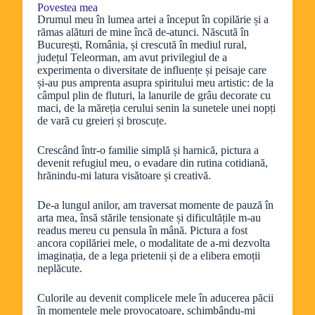
Povestea mea
Drumul meu în lumea artei a început în copilărie și a
rămas alături de mine încă de-atunci. Născută în
București, România, și crescută în mediul rural,
județul Teleorman, am avut privilegiul de a
experimenta o diversitate de influențe și peisaje care
și-au pus amprenta asupra spiritului meu artistic: de la
câmpul plin de fluturi, la lanurile de grâu decorate cu
maci, de la măreția cerului senin la sunetele unei nopți
de vară cu greieri și broscuțe.
Crescând într-o familie simplă și harnică, pictura a
devenit refugiul meu, o evadare din rutina cotidiană,
hrănindu-mi latura visătoare și creativă.
De-a lungul anilor, am traversat momente de pauză în
arta mea, însă stările tensionate și dificultățile m-au
readus mereu cu pensula în mână. Pictura a fost
ancora copilăriei mele, o modalitate de a-mi dezvolta
imaginația, de a lega prietenii și de a elibera emoții
neplăcute.
Culorile au devenit complicele mele în aducerea păcii
în momentele mele provocatoare, schimbându-mi