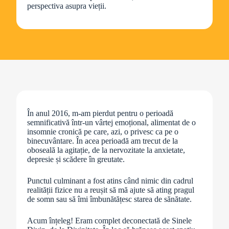
perspectiva asupra vieții.
În anul 2016, m-am pierdut pentru o perioadă
semnificativă într-un vârtej emoțional, alimentat de o
insomnie cronică pe care, azi, o privesc ca pe o
binecuvântare. În acea perioadă am trecut de la
oboseală la agitație, de la nervozitate la anxietate,
depresie și scădere în greutate.
Punctul culminant a fost atins când nimic din cadrul
realității fizice nu a reușit să mă ajute să ating pragul
de somn sau să îmi îmbunătățesc starea de sănătate.
Acum înțeleg! Eram complet deconectată de Sinele