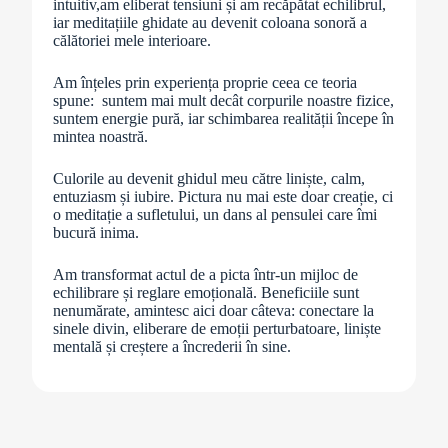
intuitiv,am eliberat tensiuni și am recăpătat echilibrul,
iar meditațiile ghidate au devenit coloana sonoră a
călătoriei mele interioare.
Am înțeles prin experiența proprie ceea ce teoria
spune: suntem mai mult decât corpurile noastre fizice,
suntem energie pură, iar schimbarea realității începe în
mintea noastră.
Culorile au devenit ghidul meu către liniște, calm,
entuziasm și iubire. Pictura nu mai este doar creație, ci
o meditație a sufletului, un dans al pensulei care îmi
bucură inima.
Am transformat actul de a picta într-un mijloc de
echilibrare și reglare emoțională. Beneficiile sunt
nenumărate, amintesc aici doar câteva: conectare la
sinele divin, eliberare de emoții perturbatoare, liniște
mentală și creștere a încrederii în sine.