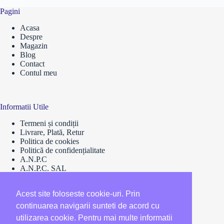
Pagini
Acasa
Despre
Magazin
Blog
Contact
Contul meu
Informatii Utile
Termeni și condiții
Livrare, Plată, Retur
Politica de cookies
Politică de confidențialitate
A.N.P.C
A.N.P.C. SAL
Soluționarea Online a Litigiilor
Retragere din contract
Acest site foloseste cookie-uri. Prin
continuarea navigarii sunteti de acord cu
utilizarea cookie. Pentru mai multe informatii